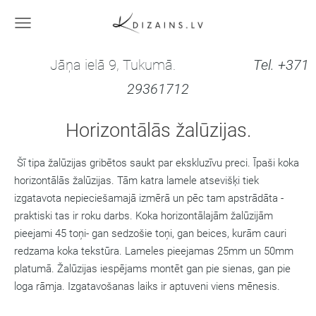
Jāņa ielā 9, Tukumā.
Tel. +371
29361712
Horizontālās žalūzijas.
Šī tipa žalūzijas gribētos saukt par ekskluzīvu preci. Īpaši koka
horizontālās žalūzijas. Tām katra lamele atsevišķi tiek
izgatavota nepieciešamajā izmērā un pēc tam apstrādāta -
praktiski tas ir roku darbs. Koka horizontālajām žalūzijām
pieejami 45 toņi- gan sedzošie toņi, gan beices, kurām cauri
redzama koka tekstūra. Lameles pieejamas 25mm un 50mm
platumā. Žalūzijas iespējams montēt gan pie sienas, gan pie
loga rāmja. Izgatavošanas laiks ir aptuveni viens mēnesis.