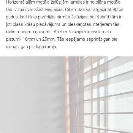
Horizontālajām metāla žalūzijām lameles ir no plāna metāla,
tās vizuāli var šķist vieglākas. Citiem tās var atgādināt 90tos
gadus, kad tikko parādījās pirmās žalūzijas, bet šobrīd tām ir
ļoti plašs krāsu piedāvājums un pieskaņotas interjeram tās
radīs modernu gaisotni. Arī šīm žalūzijām ir divi lameļu
platumi- 16mm un 25mm. Tās iespējams stiprināt gan pie
sienas, gan pie loga rāmja.