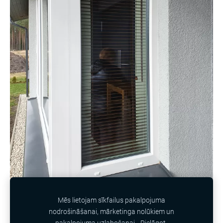
Mēs lietojam sīkfailus pakalpojuma
nodrošināšanai, mārketinga nolūkiem un
SĪKDATNES