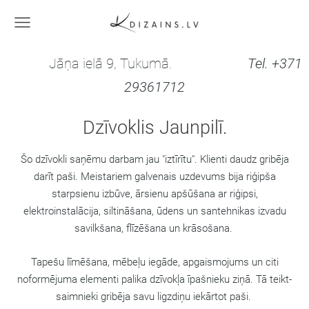
Jāņa ielā 9, Tukumā.
Tel. +371
29361712
Dzīvoklis Jaunpilī
.
Šo dzīvokli saņēmu darbam jau "iztīrītu". Klienti daudz gribēja
darīt paši. Meistariem galvenais uzdevums bija riģipša
starpsienu izbūve, ārsienu apšūšana ar riģipsi,
elektroinstalācija, siltināšana, ūdens un santehnikas izvadu
savilkšana, flīzēšana un krāsošana.
Tapešu līmēšana, mēbeļu iegāde, apgaismojums un citi
noformējuma elementi palika dzīvokļa īpašnieku ziņā. Tā teikt-
saimnieki gribēja savu ligzdiņu iekārtot paši.