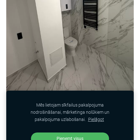
Mēs lietojam sīkfailus pakalpojuma
nodrošināšanai, mārketinga nolūkiem un
SĪKDATNES
pakalpojuma uzlabošanai.
Pielāgot
Created by KUbele with
Mozello
Pieņemt visus