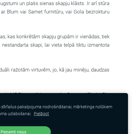
ugstumi un plašs sienas skapju klāsts. Ir arī stūra
s ar Blum vai Samet furnitūru, vai Gola bezrokturu
aļas, kas konkrētām skapju grupām ir vienādas, tiek
nestandarta skapi, lai vieta telpā tiktu izmantota
duāli ražotām virtuvēm, jo, kā jau minēju, daudzas
uvei. Mērīšana, tikšanas salonā, materiālu izvēle,
m sīkfailus pakalpojuma nodrošināšanai, mārketinga nolūkiem
uma uzlabošanai.
Pielāgot
Pieņemt visus