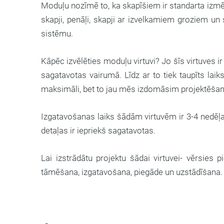
Moduļu nozīmē to, ka skapīšiem ir standarta izmēri
skapji, penāļi, skapji ar izvelkamiem groziem un 
sistēmu.
Kāpēc izvēlēties moduļu virtuvi? Jo šīs virtuves i
sagatavotas vairumā. Līdz ar to tiek taupīts laik
maksimāli, bet to jau mēs izdomāsim projektēšan
Izgatavošanas laiks šādām virtuvēm ir 3-4 nedēļas
detaļas ir iepriekš sagatavotas.
Lai izstrādātu projektu šādai virtuvei- vērsies p
tāmēšana, izgatavošana, piegāde un uzstādīšana.