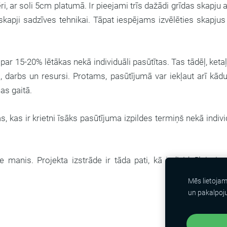
, ar soli 5cm platumā. Ir pieejami trīs dažādi grīdas skapju a
skapji sadzīves tehnikai. Tāpat iespējams izvēlēties skapju
r par 15-20% lētākas nekā individuāli pasūtītas. Tas tādēļ, ket
s, darbs un resursi. Protams, pasūtījumā var iekļaut arī kādu 
as gaitā.
, kas ir krietni īsāks pasūtījuma izpildes termiņš nekā indivi
ie manis. Projekta izstrāde ir tāda pati, kā individuālai virt
Mēs lietoja
un pakalpoj