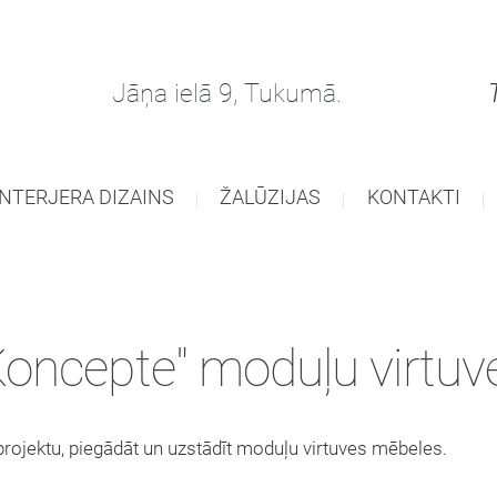
Jāņa ielā 9, Tukumā.
Tel. +3
INTERJERA DIZAINS
ŽALŪZIJAS
KONTAKTI
Koncepte" moduļu virtuv
projektu, piegādāt un uzstādīt moduļu virtuves mēbeles.